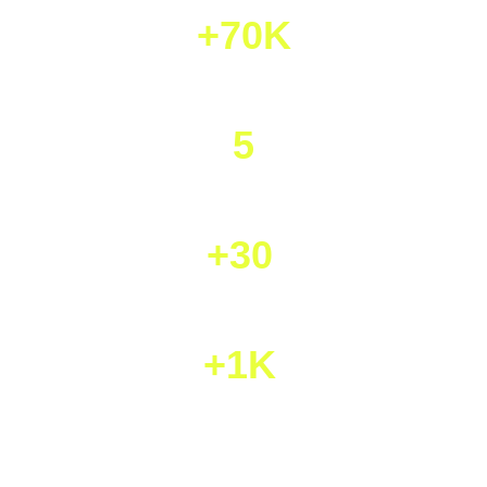
+70K
Asistentes
5
Ediciones
+30
Centros de experiencia
+1K
Oportunidades para jóvenes:
Becas, ayudas y vías de acceso laboral