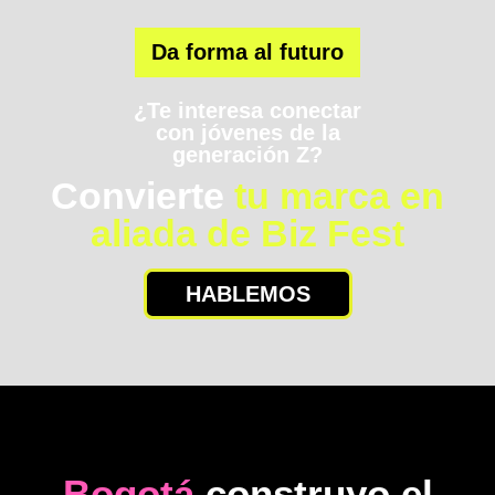
Da forma al futuro
¿Te interesa conectar
con jóvenes de la
generación Z?
Convierte
tu marca en
aliada de Biz Fest
HABLEMOS
Bogotá
construyo el