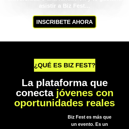
asistir a Biz Fest...
INSCRIBETE AHORA
¿QUÉ ES BIZ FEST?
La plataforma que
conecta
jóvenes con
oportunidades reales
Biz Fest es más que
un evento. Es un