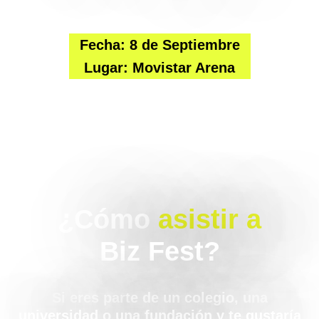
Fecha:
8 de Septiembre
Lugar: Movistar Arena
¿Cómo
asistir a
Biz Fest?
Si eres parte de un colegio, una
universidad o una fundación y te gustaría